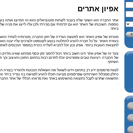
אפיון אתרים
אתר החברה הוא השער שלה בעבור לקוחות פוטנציאלים והוא זה המייצג אותה בשוק
נוספות. חשיבותו של האתר הוא גם תדמיתי וגם מכירתי ולכן עליו לייצג את פניה 
ביותר.
מטרתו של אפיון האתר הוא למעשה הגדרה של חזון החברה, מטרותיה לעתיד והא
בעזרת האתר. על כל חברה להגיע להחלטה בנוגע לקונספט ולצרכים עליו יענה האתר 
לתוצאות הטובות ביותר. אפיון נכון יוכל להביא לעלייה ניכרת במספר הנכנסים לאתר 
צעד זה של אפיון אתר הינו חשוב ביותר ויכול לחסוך זמן וכסף ממיתוג שאינו מדויק ו
של החברה. רעיונות טובים ומפורטים יוכלו לתרום רבות בתחום התוכן והעיצוב וכך ה
השיווקי.
לצוות פרסומים ידע רב בתחום וידעו לשאול את השאלות הנכונות ולהגדיר בצורה הט
כחלק ממכלול השירותים שפרסומים מציעה תוכלו להגיע לפגישה בה נגדיר ביחד א
התשואה שתרצו לקבל כתוצאה מהשימוש באתר ואת מראהו הכללי של אתר החברה
.